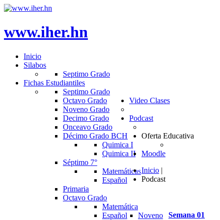
www.iher.hn
Inicio
Silabos
Septimo Grado
Fichas Estudiantiles
Septimo Grado
Octavo Grado
Video Clases
Noveno Grado
Decimo Grado
Podcast
Onceavo Grado
Décimo Grado BCH
Oferta Educativa
Quimica I
Quimica II
Moodle
Séptimo 7°
Inicio
|
Matemáticas
Podcast
Español
Primaria
Octavo Grado
Matemática
Semana
01
Español
Noveno