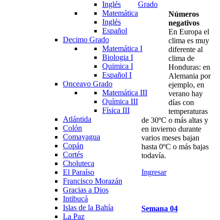
Inglés
Grado
Matemática
Números
Inglés
negativos
Español
En Europa el
Decimo Grado
clima es muy
Matemática I
diferente al
Biologia I
clima de
Quimica I
Honduras: en
Español I
Alemania por
Onceavo Grado
ejemplo, en
Matemática III
verano hay
Química III
días con
Física III
temperaturas
Atlántida
de 30ºC o más altas y
Colón
en invierno durante
Comayagua
varios meses bajan
Copán
hasta 0ºC o más bajas
Cortés
todavía.
Choluteca
El Paraíso
Ingresar
Francisco Morazán
Gracias a Dios
Intibucá
Islas de la Bahía
Semana
04
La Paz