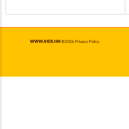
WWW.IHER.HN
©
2026
Privacy Policy
Back to desktop version