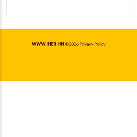
WWW.IHER.HN
©
2026
Privacy Policy
Back to desktop version