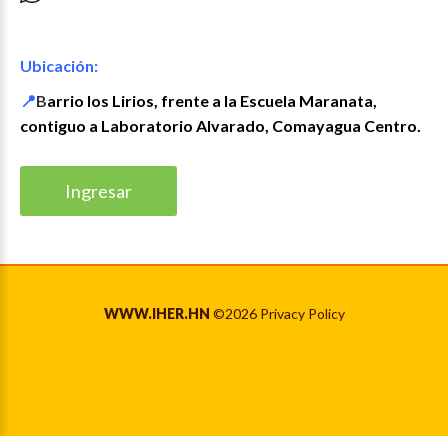
Ubicación:
📍
B
arrio los Lirios, frente a la Escuela Maranata,
contiguo a Laboratorio Alvarado, Comayagua Centro.
Ingresar
WWW.IHER.HN
©
2026
Privacy Policy
Back to desktop version