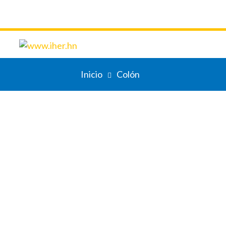
Inicio
Colón
Trujillo
Contacto
Director(a):
Jessica Guerra
9969-5114