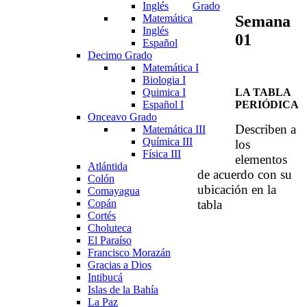
Inglés
Grado
Semana
Matemática
Inglés
01
Español
Decimo Grado
Matemática I
Biologia I
LA TABLA
Quimica I
PERIÓDICA
Español I
Onceavo Grado
Describen a
Matemática III
Química III
los
Física III
elementos
Atlántida
de acuerdo con su
Colón
ubicación en la
Comayagua
tabla
Copán
Cortés
Choluteca
El Paraíso
Francisco Morazán
Gracias a Dios
Intibucá
Islas de la Bahía
La Paz