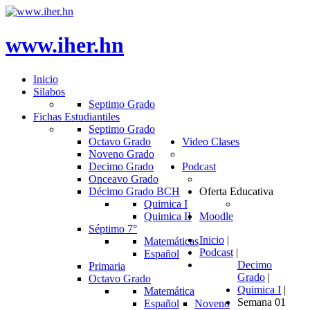
www.iher.hn
Inicio
Silabos
Septimo Grado
Fichas Estudiantiles
Septimo Grado
Octavo Grado
Video Clases
Noveno Grado
Decimo Grado
Podcast
Onceavo Grado
Décimo Grado BCH
Oferta Educativa
Quimica I
Quimica II
Moodle
Séptimo 7°
Inicio
|
Matemáticas
Podcast
|
Español
Decimo
Primaria
Grado
|
Octavo Grado
Quimica I
|
Matemática
Semana 01
Español
Noveno