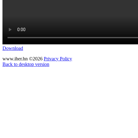
Download
www.iher.hn
©
2026
Privacy Policy
Back to desktop version