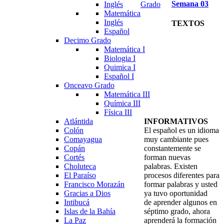
Semana
03
Inglés
Grado
Matemática
Inglés
TEXTOS
Español
Decimo Grado
Matemática I
Biologia I
Quimica I
Español I
Onceavo Grado
Matemática III
Química III
Física III
Atlántida
INFORMATIVOS
Colón
El español es un idioma
Comayagua
muy cambiante pues
Copán
constantemente se
Cortés
forman nuevas
Choluteca
palabras. Existen
El Paraíso
procesos diferentes para
Francisco Morazán
formar palabras y usted
Gracias a Dios
ya tuvo oportunidad
Intibucá
de aprender algunos en
Islas de la Bahía
séptimo grado, ahora
La Paz
aprenderá la formación