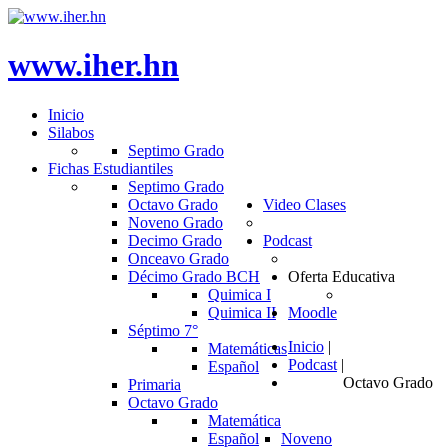
www.iher.hn
Inicio
Silabos
Septimo Grado
Fichas Estudiantiles
Septimo Grado
Octavo Grado
Video Clases
Noveno Grado
Decimo Grado
Podcast
Onceavo Grado
Décimo Grado BCH
Oferta Educativa
Quimica I
Quimica II
Moodle
Séptimo 7°
Inicio
|
Matemáticas
Podcast
|
Español
Octavo Grado
Primaria
Octavo Grado
Matemática
Español
Noveno