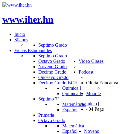
www.iher.hn
Inicio
Silabos
Septimo Grado
Fichas Estudiantiles
Septimo Grado
Octavo Grado
Video Clases
Noveno Grado
Decimo Grado
Podcast
Onceavo Grado
Décimo Grado BCH
Oferta Educativa
Quimica I
Quimica II
Moodle
Séptimo 7°
Inicio
|
Matemáticas
404 Page
Español
Primaria
Octavo Grado
Matemática
Español
Noveno