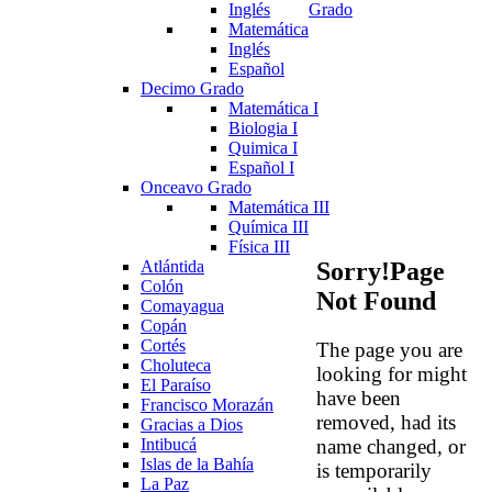
Inglés
Grado
Matemática
Inglés
Español
Decimo Grado
Matemática I
Biologia I
Quimica I
Español I
Onceavo Grado
Matemática III
Química III
Física III
Atlántida
Sorry!Page
Colón
Not
Found
Comayagua
Copán
Cortés
The page you are
Choluteca
looking for might
El Paraíso
have been
Francisco Morazán
removed, had its
Gracias a Dios
name changed, or
Intibucá
Islas de la Bahía
is temporarily
La Paz