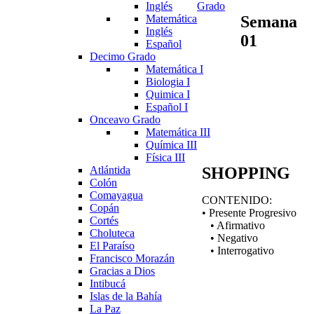
Inglés
Grado
Semana
Matemática
Inglés
01
Español
Decimo Grado
Matemática I
Biologia I
Quimica I
Español I
Onceavo Grado
Matemática III
Química III
Física III
Atlántida
SHOPPING
Colón
Comayagua
CONTENIDO:
Copán
• Presente Progresivo
Cortés
• Afirmativo
Choluteca
• Negativo
El Paraíso
• Interrogativo
Francisco Morazán
Gracias a Dios
Intibucá
Islas de la Bahía
La Paz