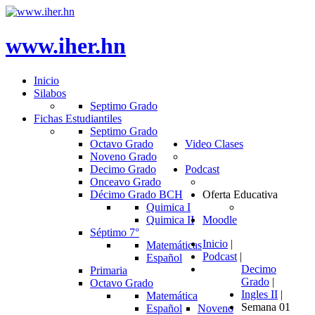
www.iher.hn
Inicio
Silabos
Septimo Grado
Fichas Estudiantiles
Septimo Grado
Octavo Grado
Video Clases
Noveno Grado
Decimo Grado
Podcast
Onceavo Grado
Décimo Grado BCH
Oferta Educativa
Quimica I
Quimica II
Moodle
Séptimo 7°
Inicio
|
Matemáticas
Podcast
|
Español
Decimo
Primaria
Grado
|
Octavo Grado
Ingles II
|
Matemática
Semana 01
Español
Noveno