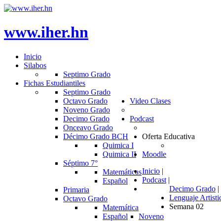
www.iher.hn
Inicio
Silabos
Septimo Grado
Fichas Estudiantiles
Septimo Grado
Octavo Grado
Video Clases
Noveno Grado
Decimo Grado
Podcast
Onceavo Grado
Décimo Grado BCH
Oferta Educativa
Quimica I
Quimica II
Moodle
Séptimo 7°
Inicio
|
Matemáticas
Podcast
|
Español
Decimo Grado
|
Primaria
Lenguaje Artisti
Octavo Grado
Semana 02
Matemática
Español
Noveno