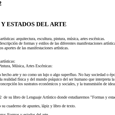
2
Y ESTADOS DEL ARTE
rtísticas: arquitectura, escultura, pintura, música, artes escénicas.
descripción de formas y estilos de las diferentes manifestaciones artístic
s aportes de las manifestaciones artísticas.
rtísticas:
Pintura, Música, Artes Escénicas:
hecho arte y no como un lujo o algo superfluo. No hay sociedad o época 
a realidad física y del mundo psíquico del ser humano que interpreta la 
 concepción los sustratos económicos y sociales, y la transmisión de idea
 de su libro de Lenguaje Artístico donde estudiaremos "Formas y esta
 su cuaderno de apuntes, lápiz y libro de texto.
a: Formas y estados del arte