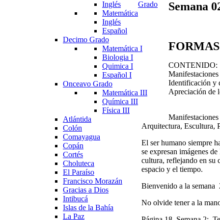
Semana
0
Inglés
Grado
Matemática
Inglés
Español
Decimo Grado
FORMAS 
Matemática I
Biologia I
CONTENIDO:
Quimica I
Manifestaciones a
Español I
Identificación y 
Onceavo Grado
Apreciación de lo
Matemática III
Química III
Física III
Manifestaciones a
Atlántida
Arquitectura, Escultura, 
Colón
Comayagua
El ser humano siempre ha 
Copán
se expresan imágenes de l
Cortés
cultura, reflejando en su
Choluteca
espacio y el tiempo.
El Paraíso
Francisco Morazán
Bienvenido a la semana 2
Gracias a Dios
Intibucá
No olvide tener a la mano
Islas de la Bahía
La Paz
Página 18–
Semana 2: Tem