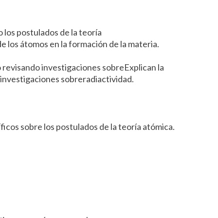
Francisco Morazán
Francisco Morazán
Gracias A Dios
Gracias A Dios
 los postulados de la teoría
e los átomos en la formación de la materia.
Intibucá
Intibucá
Islas De La Bahía
Islas De La Bahía
o revisando investigaciones sobreExplican la
La Paz
La Paz
investigaciones sobreradiactividad.
Lempira
Lempira
Ocotepeque
Ocotepeque
Olancho
Olancho
íficos sobre los postulados de la teoría atómica.
Santa Bárbara
Santa Bárbara
Valle
Valle
Yoro
Yoro