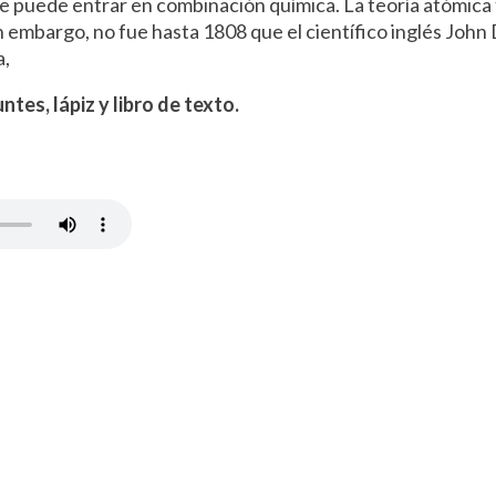
e puede entrar en combinación química. La teoría atómica 
sin embargo, no fue hasta 1808 que el científico inglés Joh
a,
tes, lápiz y libro de texto.