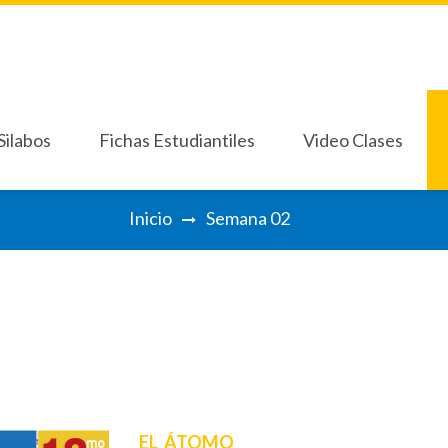
Silabos
Fichas Estudiantiles
Video Clases
Silabos
Fichas Estudiantiles
Video Clases
Inicio
Semana 02
imo Grado
Septimo Grado
Décimo Grado BCH
Pri
imo Grado
Septimo Grado
Décimo Grado BCH
Pri
Octavo Grado
Séptimo 7°
Oc
Octavo Grado
Séptimo 7°
Oc
Noveno Grado
No
Noveno Grado
No
Decimo Grado
De
Decimo Grado
De
Onceavo Grado
On
Onceavo Grado
On
EL ÁTOMO