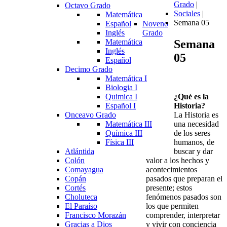
Grado
|
Octavo Grado
Sociales
|
Matemática
Semana 05
Español
Noveno
Inglés
Grado
Semana
Matemática
Inglés
05
Español
Decimo Grado
Matemática I
Biologia I
¿Qué es la
Quimica I
Historia?
Español I
La Historia es
Onceavo Grado
una necesidad
Matemática III
de los seres
Química III
humanos, de
Física III
buscar y dar
Atlántida
valor a los hechos y
Colón
acontecimientos
Comayagua
pasados que preparan el
Copán
presente; estos
Cortés
fenómenos pasados son
Choluteca
los que permiten
El Paraíso
comprender, interpretar
Francisco Morazán
y vivir con conciencia
Gracias a Dios