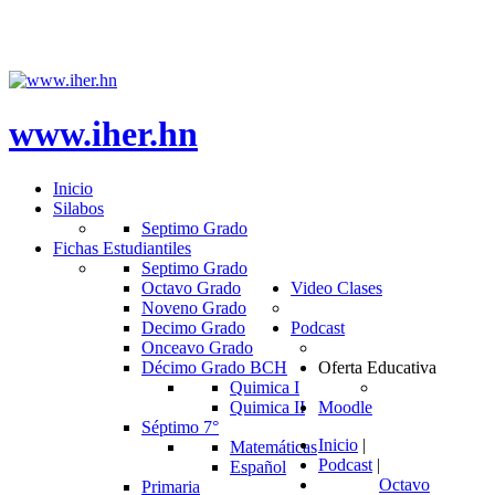
www.iher.hn
Inicio
Silabos
Septimo Grado
Fichas Estudiantiles
Septimo Grado
Octavo Grado
Video Clases
Noveno Grado
Decimo Grado
Podcast
Onceavo Grado
Décimo Grado BCH
Oferta Educativa
Quimica I
Quimica II
Moodle
Séptimo 7°
Inicio
|
Matemáticas
Podcast
|
Español
Octavo
Primaria