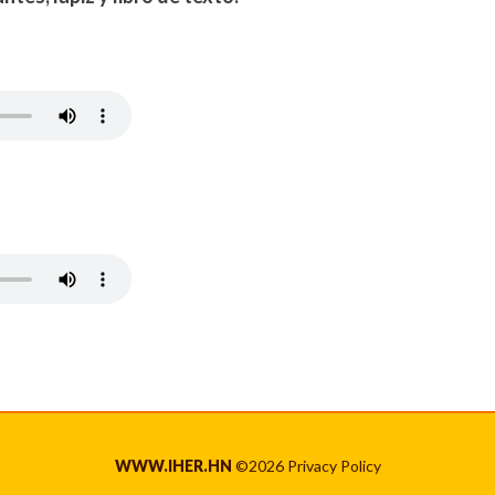
WWW.IHER.HN
©
2026
Privacy Policy