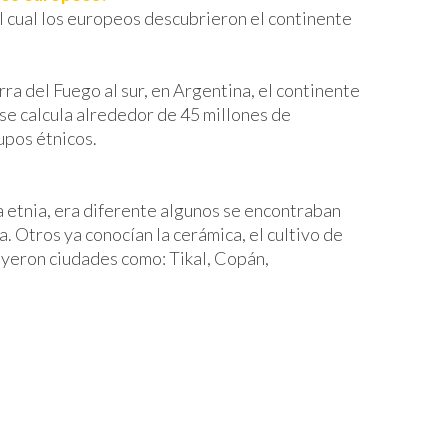
l cual los europeos descubrieron el continente
Francisco Morazán
Francisco Morazán
Gracias A Dios
Gracias A Dios
rra del Fuego al sur, en Argentina, el continente
Intibucá
Intibucá
se calcula alrededor de 45 millones de
Islas De La Bahía
Islas De La Bahía
upos étnicos.
La Paz
La Paz
Lempira
Lempira
da etnia, era diferente algunos se encontraban
Ocotepeque
Ocotepeque
a. Otros ya conocían la cerámica, el cultivo de
Olancho
Olancho
uyeron ciudades como: Tikal, Copán,
Santa Bárbara
Santa Bárbara
Valle
Valle
Yoro
Yoro