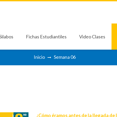
Silabos
Fichas Estudiantiles
Video Clases
Silabos
Fichas Estudiantiles
Video Clases
Inicio
Semana 06
imo Grado
Septimo Grado
Décimo Grado BCH
Pri
imo Grado
Septimo Grado
Décimo Grado BCH
Pri
Octavo Grado
Séptimo 7°
Oc
Octavo Grado
Séptimo 7°
Oc
Noveno Grado
No
Noveno Grado
No
Decimo Grado
De
Decimo Grado
De
Onceavo Grado
On
Onceavo Grado
On
¿Cómo éramos antes de la llegada de 