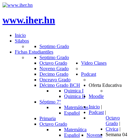
www.iher.hn
Inicio
Silabos
Septimo Grado
Fichas Estudiantiles
Septimo Grado
Octavo Grado
Video Clases
Noveno Grado
Decimo Grado
Podcast
Onceavo Grado
Décimo Grado BCH
Oferta Educativa
Quimica I
Quimica II
Moodle
Séptimo 7°
Inicio
|
Matemáticas
Podcast
|
Español
Octavo
Primaria
Grado
|
Octavo Grado
Civica
|
Matemática
Semana 04
Español
Noveno