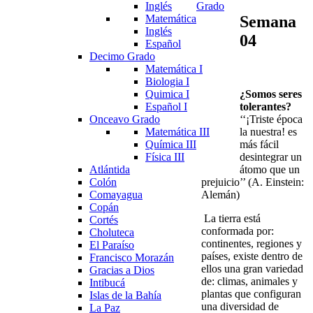
Inglés
Grado
Semana
Matemática
Inglés
04
Español
Decimo Grado
Matemática I
Biologia I
¿Somos seres
Quimica I
tolerantes?
Español I
‘‘¡Triste época
Onceavo Grado
la nuestra! es
Matemática III
más fácil
Química III
desintegrar un
Física III
átomo que un
Atlántida
prejuicio’’ (A. Einstein:
Colón
Alemán)
Comayagua
Copán
La tierra está
Cortés
conformada por:
Choluteca
continentes, regiones y
El Paraíso
países, existe dentro de
Francisco Morazán
ellos una gran variedad
Gracias a Dios
de: climas, animales y
Intibucá
plantas que configuran
Islas de la Bahía
una diversidad de
La Paz