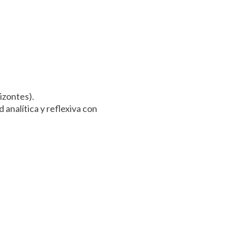
Francisco Morazán
Francisco Morazán
Gracias A Dios
Gracias A Dios
Intibucá
Intibucá
Islas De La Bahía
Islas De La Bahía
La Paz
La Paz
Lempira
izontes).
Lempira
 analítica y reflexiva con
Ocotepeque
Ocotepeque
Olancho
Olancho
Santa Bárbara
Santa Bárbara
Valle
Valle
Yoro
Yoro