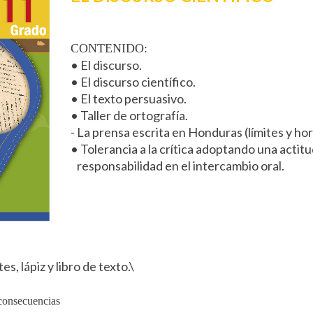
CONTENIDO:
• El discurso.
• El discurso científico.
• El texto persuasivo.
• Taller de ortografía.
- La prensa escrita en Honduras (límites y hor
• Tolerancia a la crítica adoptando una actitud
responsabilidad en el intercambio oral.
, lápiz y libro de texto.\
 consecuencias