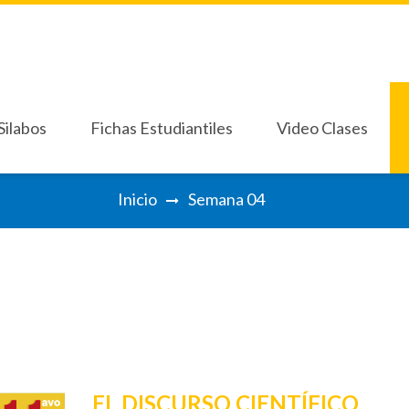
Silabos
Fichas Estudiantiles
Video Clases
Silabos
Fichas Estudiantiles
Video Clases
Inicio
Semana 04
imo Grado
Septimo Grado
Décimo Grado BCH
Pri
imo Grado
Septimo Grado
Décimo Grado BCH
Pri
Octavo Grado
Séptimo 7°
Oc
Octavo Grado
Séptimo 7°
Oc
Noveno Grado
No
Noveno Grado
No
Decimo Grado
De
Decimo Grado
De
Onceavo Grado
On
Onceavo Grado
On
EL DISCURSO CIENTÍFICO