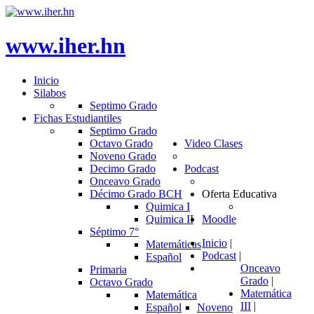
www.iher.hn
Inicio
Silabos
Septimo Grado
Fichas Estudiantiles
Septimo Grado
Octavo Grado
Video Clases
Noveno Grado
Decimo Grado
Podcast
Onceavo Grado
Décimo Grado BCH
Oferta Educativa
Quimica I
Quimica II
Moodle
Séptimo 7°
Inicio
|
Matemáticas
Podcast
|
Español
Onceavo
Primaria
Grado
|
Octavo Grado
Matemática
Matemática
III
|
Español
Noveno