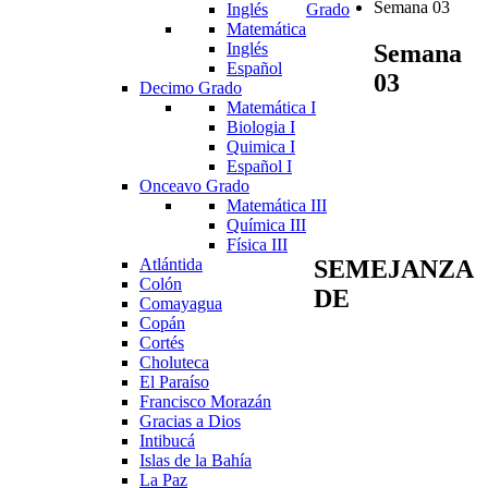
Semana 03
Inglés
Grado
Matemática
Semana
Inglés
Español
03
Decimo Grado
Matemática I
Biologia I
Quimica I
Español I
Onceavo Grado
Matemática III
Química III
Física III
Atlántida
SEMEJANZA
Colón
DE
Comayagua
Copán
Cortés
Choluteca
El Paraíso
Francisco Morazán
Gracias a Dios
Intibucá
Islas de la Bahía
La Paz