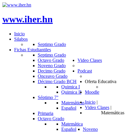
www.iher.hn
Inicio
Silabos
Septimo Grado
Fichas Estudiantiles
Septimo Grado
Octavo Grado
Video Clases
Noveno Grado
Decimo Grado
Podcast
Onceavo Grado
Décimo Grado BCH
Oferta Educativa
Quimica I
Quimica II
Moodle
Séptimo 7°
Inicio
|
Matemáticas
Video Clases
|
Español
Matemáticas
Primaria
Octavo Grado
Matemática
Español
Noveno