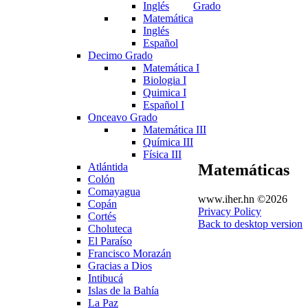
Inglés
Grado
Matemática
Inglés
Español
Decimo Grado
Matemática I
Biologia I
Quimica I
Español I
Onceavo Grado
Matemática III
Química III
Física III
Atlántida
Matemáticas
Colón
Comayagua
www.iher.hn
©
2026
Copán
Privacy Policy
Cortés
Back to desktop version
Choluteca
El Paraíso
Francisco Morazán
Gracias a Dios
Intibucá
Islas de la Bahía
La Paz