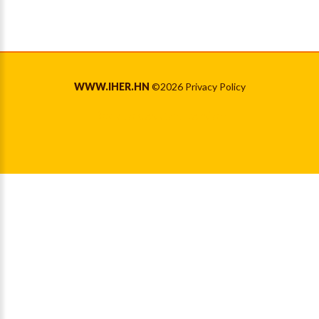
WWW.IHER.HN
©
2026
Privacy Policy
Back to desktop version